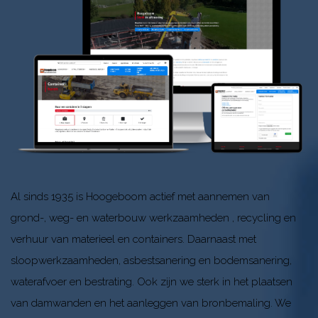
Al sinds 1935 is Hoogeboom actief met aannemen van
grond-, weg- en waterbouw werkzaamheden , recycling en
verhuur van materieel en containers. Daarnaast met
sloopwerkzaamheden, asbestsanering en bodemsanering,
waterafvoer en bestrating. Ook zijn we sterk in het plaatsen
Onze
van damwanden en het aanleggen van bronbemaling. We