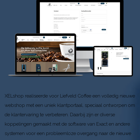
XELshop realiseerde voor Liefveld Coffee een volledig nieuwe
webshop met een uniek klantportaal, speciaal ontworpen om
de klantervaring te verbeteren. Daarbij zijn er diverse
koppelingen gemaakt met de software van Exact en andere
systemen voor een probleemloze overgang naar de nieuwe