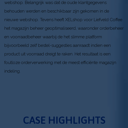
webshop. Belangrijk was dat de oude klantgegevens
Onze
behouden werden en beschikbaar zijn gekomen in de
klanten
nieuwe webshop. Tevens heeft XELshop voor Liefveld Coffee
Over
het magazijn beheer geoptimaliseerd, waaronder orderbeheer
XELshop
en voorraadbeheer waarbij de het slimme platform
bijvoorbeeld zelf bestel-suggesties aanraadt indien een
De
product uit voorraad dreigt te raken. Het resultaat is een
oplossing
foutloze orderverwerking met de meest efficiënte magazijn
Software
indeling.
Vacatures
Blog
Contact
CASE HIGHLIGHTS