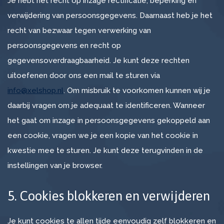
Je hebt het recht op inzage rectificatie, beperking en
verwijdering van persoonsgegevens. Daarnaast heb je het
Over
recht van bezwaar tegen verwerking van
XELshop
persoonsgegevens en recht op
De
gegevensoverdraagbaarheid. Je kunt deze rechten
oplossing
uitoefenen door ons een mail te sturen via
info@xelshop.nl
. Om misbruik te voorkomen kunnen wij je
Software
daarbij vragen om je adequaat te identificeren. Wanneer
Vacatures
het gaat om inzage in persoonsgegevens gekoppeld aan
een cookie, vragen we je een kopie van het cookie in
Blog
kwestie mee te sturen. Je kunt deze terugvinden in de
instellingen van je browser.
Contact
5. Cookies blokkeren en verwijderen
Je kunt cookies te allen tijde eenvoudig zelf blokkeren en