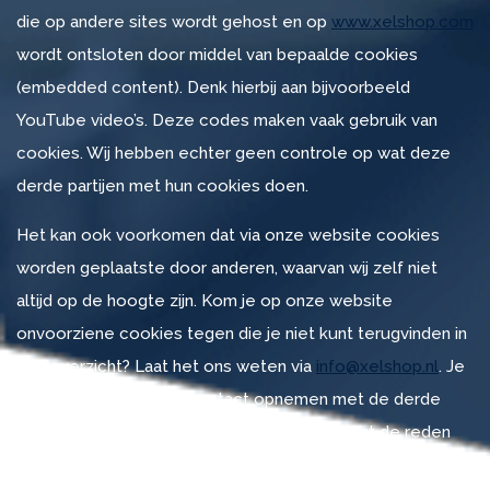
die op andere sites wordt gehost en op
www.xelshop.com
wordt ontsloten door middel van bepaalde cookies
(embedded content). Denk hierbij aan bijvoorbeeld
YouTube video’s. Deze codes maken vaak gebruik van
cookies. Wij hebben echter geen controle op wat deze
derde partijen met hun cookies doen.
Het kan ook voorkomen dat via onze website cookies
worden geplaatste door anderen, waarvan wij zelf niet
altijd op de hoogte zijn. Kom je op onze website
onvoorziene cookies tegen die je niet kunt terugvinden in
ons overzicht? Laat het ons weten via
info@xelshop.nl
. Je
kan ook rechtstreeks contact opnemen met de derde
partij en vraag welke cookies ze plaatsen, wat de reden
daarvoor is, wat de levensduur van de cookie is en op