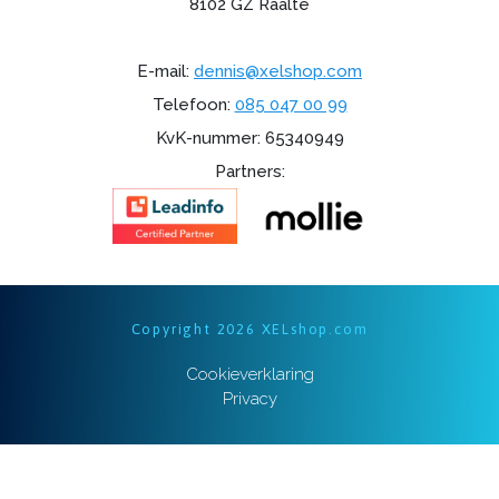
8102 GZ Raalte
E-mail:
dennis@xelshop.com
Telefoon:
085 047 00 99
KvK-nummer: 65340949
Partners:
Copyright 2026 XELshop.com
Cookieverklaring
Privacy